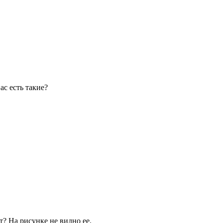
ас есть такие?
т? На рисунке не видно ее.