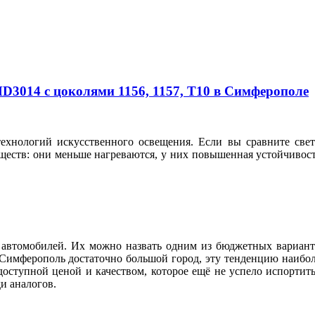
3014 с цоколями 1156, 1157, T10 в Симферополе
технологий искусственного освещения. Если вы сравните с
еств: они меньше нагреваются, у них повышенная устойчивост
автомобилей. Их можно назвать одним из бюджетных вариант
 Симферополь достаточно большой город, эту тенденцию наибол
доступной ценой и качеством, которое ещё не успело испортит
реди аналогов.