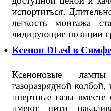
доступной ценой и кач
испортиться. Длительн
легкость монтажа ст
лидирующие позиции 
Ксенон DLed в Симф
Ксеноновые ламп
газоразрядной колбой, 
инертные газы вместе
имеют нити накалив