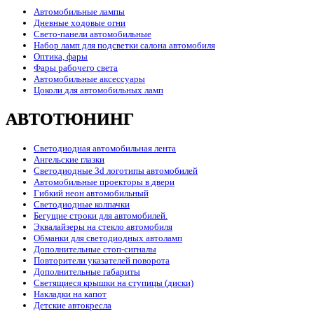
Автомобильные лампы
Дневные ходовые огни
Свето-панели автомобильные
Набор ламп для подсветки салона автомобиля
Оптика, фары
Фары рабочего света
Автомобильные аксессуары
Цоколи для автомобильных ламп
АВТОТЮНИНГ
Светодиодная автомобильная лента
Ангельские глазки
Светодиодные 3d логотипы автомобилей
Автомобильные проекторы в двери
Гибкий неон автомобильный
Светодиодные колпачки
Бегущие строки для автомобилей.
Эквалайзеры на стекло автомобиля
Обманки для светодиодных автоламп
Дополнительные стоп-сигналы
Повторители указателей поворота
Дополнительные габариты
Светящиеся крышки на ступицы (диски)
Накладки на капот
Детские автокресла