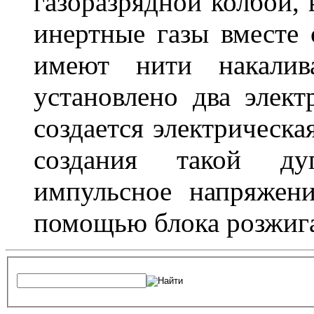
газоразрядной колбой, 
инертные газы вместе
имеют нити накалив
установлено два элек
создается электрическа
создания такой ду
импульсное напряжени
помощью блока розжига