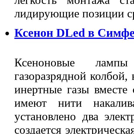
лидирующие позиции 
Ксенон DLed в Симф
Ксеноновые ламп
газоразрядной колбой, 
инертные газы вместе
имеют нити накалив
установлено два элек
создается электрическа