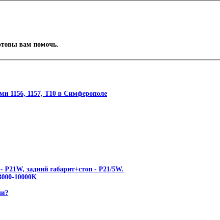
отовы вам помочь.
и 1156, 1157, T10 в Симферополе
- P21W, задний габарит+стоп - P21/5W.
000-10000K
ии?