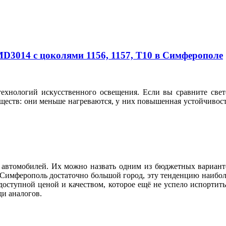
D3014 с цоколями 1156, 1157, T10 в Симферополе
технологий искусственного освещения. Если вы сравните с
еств: они меньше нагреваются, у них повышенная устойчивост
автомобилей. Их можно назвать одним из бюджетных вариант
, Симферополь достаточно большой город, эту тенденцию наибол
 доступной ценой и качеством, которое ещё не успело испортит
реди аналогов.