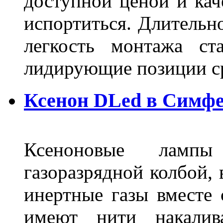
доступной ценой и кач
испортиться. Длительн
легкость монтажа ст
лидирующие позиции 
Ксенон DLed в Симф
Ксеноновые ламп
газоразрядной колбой, 
инертные газы вместе
имеют нити накалив