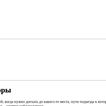
оры
й, когда нужно доехать до какого-то места, пути подъезда к к
х – занятие неблагодарное.