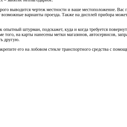
орого выводится чертеж местности и ваше местоположение. Вас
ит возможные варианты проезда. Также на дисплей прибора може
к опытный штурман, подскажет, куда и когда требуется поверну
е того, на карты нанесены метки магазинов, автосервисов, запра
ть другую.
закрепите его на лобовом стекле транспортного средства с помо