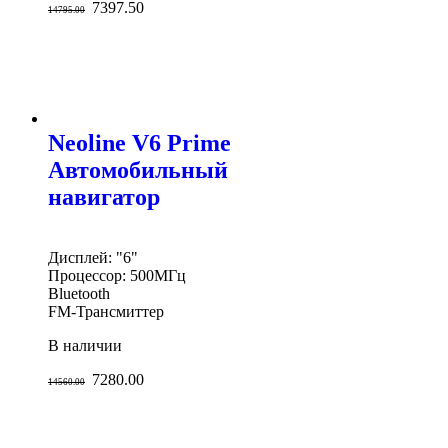
7397.50
14795.00
Neoline V6 Prime
Автомобильный
навигатор
Дисплей: "6"
Процессор: 500МГц
Bluetooth
FM-Трансмиттер
В наличии
7280.00
14560.00