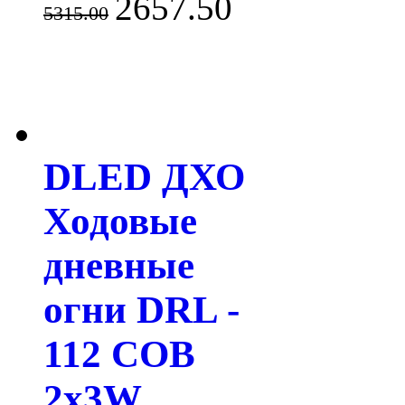
2657.50
5315.00
DLED ДХО
Ходовые
дневные
огни DRL -
112 COB
2x3W