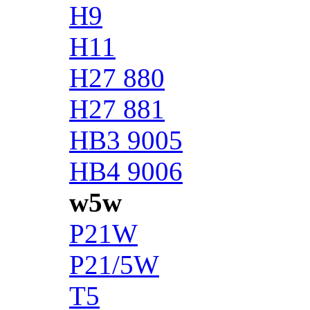
H9
H11
H27 880
H27 881
HB3 9005
HB4 9006
w5w
P21W
P21/5W
T5