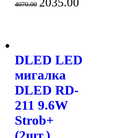
2035.00
4070.00
DLED LED
мигалка
DLED RD-
211 9.6W
Strob+
(2шт.)