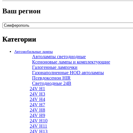
Ваш регион
Категории
Автомобильные лампы
Автолампы светодиодные
Ксеноновые лампы и комплектующие
Галогенные лампочки
Газонаполненные HOD автолампы
Псевдоксенон HIR
Cветодиодные 24B
24V H1
24V H3
24V H4
24V H7
24V H8
24V H9
24V H10
24V H11
24V H13