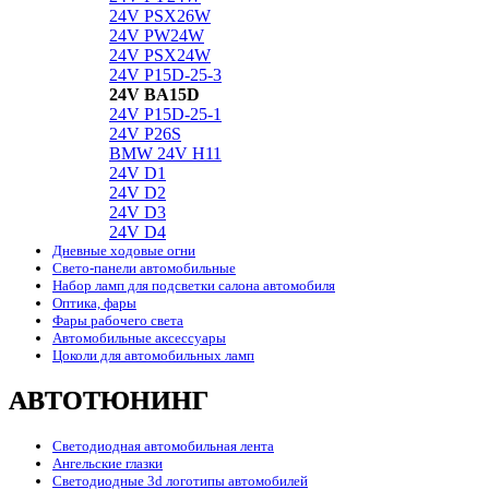
24V PSX26W
24V PW24W
24V PSX24W
24V P15D-25-3
24V BA15D
24V P15D-25-1
24V P26S
BMW 24V H11
24V D1
24V D2
24V D3
24V D4
Дневные ходовые огни
Свето-панели автомобильные
Набор ламп для подсветки салона автомобиля
Оптика, фары
Фары рабочего света
Автомобильные аксессуары
Цоколи для автомобильных ламп
АВТОТЮНИНГ
Светодиодная автомобильная лента
Ангельские глазки
Светодиодные 3d логотипы автомобилей