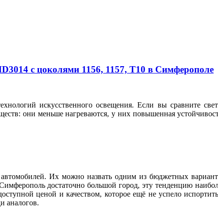
3014 с цоколями 1156, 1157, T10 в Симферополе
технологий искусственного освещения. Если вы сравните с
еств: они меньше нагреваются, у них повышенная устойчивост
автомобилей. Их можно назвать одним из бюджетных вариант
 Симферополь достаточно большой город, эту тенденцию наибол
доступной ценой и качеством, которое ещё не успело испортит
реди аналогов.