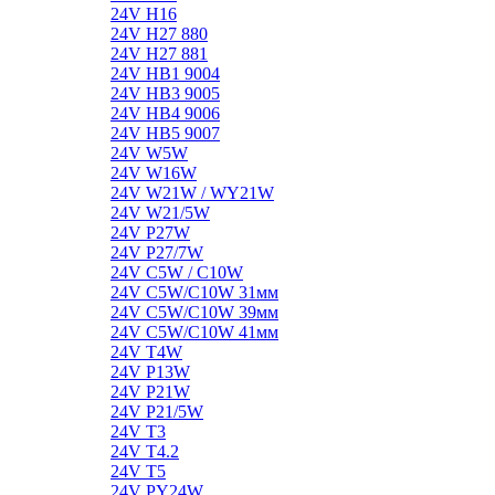
24V H16
24V H27 880
24V H27 881
24V HB1 9004
24V HB3 9005
24V HB4 9006
24V HB5 9007
24V W5W
24V W16W
24V W21W / WY21W
24V W21/5W
24V P27W
24V P27/7W
24V C5W / C10W
24V C5W/C10W 31мм
24V C5W/C10W 39мм
24V C5W/C10W 41мм
24V T4W
24V P13W
24V P21W
24V P21/5W
24V T3
24V T4.2
24V T5
24V PY24W