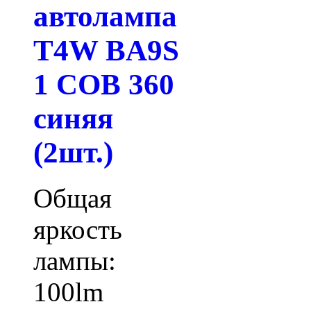
автолампа
T4W BA9S
1 COB 360
синяя
(2шт.)
Общая
яркость
лампы:
100lm