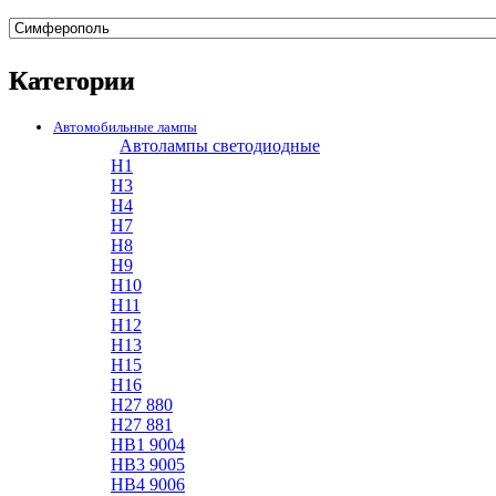
Категории
Автомобильные лампы
Автолампы светодиодные
H1
H3
H4
H7
H8
H9
H10
H11
H12
H13
H15
H16
H27 880
H27 881
HB1 9004
HB3 9005
HB4 9006