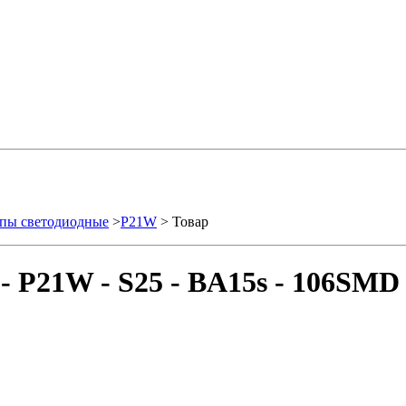
пы светодиодные
>
P21W
> Товар
- P21W - S25 - BA15s - 106SMD 