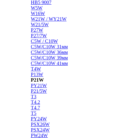
HB5 9007
W5W
W16W
W21W / WY21W
W21/5W
P27W
P27/7W
C5W / C10W
C5W/C10W 31мм
C5W/C10W 36мм
C5W/C10W 39мм
C5W/C10W 41мм
T4W
P13W
P21W
PY21W
P21/5W
T3
T4.2
T4.7
T5
PY24W
PSX26W
PSX24W
PW24W