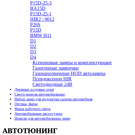
P15D-25-3
BA15D
P15D-25-1
HIR2 / 9012
P26S
P15D
BMW H11
D1
D2
D3
D4
Ксеноновые лампы и комплектующие
Галогенные лампочки
Газонаполненные HOD автолампы
Псевдоксенон HIR
Cветодиодные 24B
Дневные ходовые огни
Свето-панели автомобильные
Набор ламп для подсветки салона автомобиля
Оптика, фары
Фары рабочего света
Автомобильные аксессуары
Цоколи для автомобильных ламп
АВТОТЮНИНГ