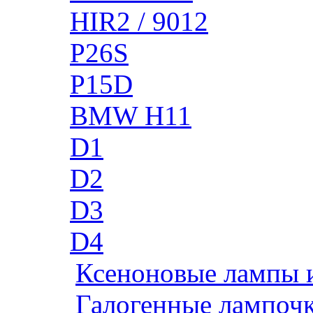
HIR2 / 9012
P26S
P15D
BMW H11
D1
D2
D3
D4
Ксеноновые лампы 
Галогенные лампоч