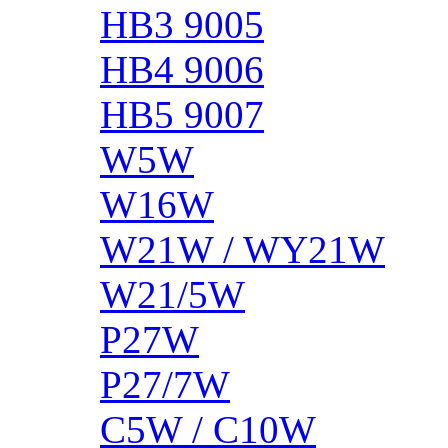
HB3 9005
HB4 9006
HB5 9007
W5W
W16W
W21W / WY21W
W21/5W
P27W
P27/7W
C5W / C10W