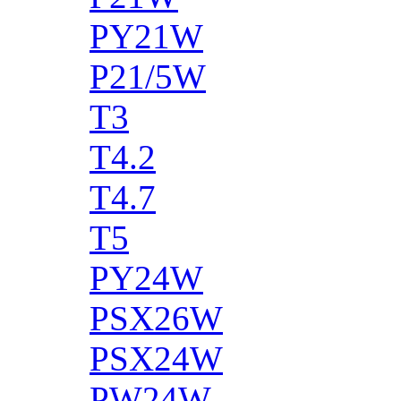
PY21W
P21/5W
T3
T4.2
T4.7
T5
PY24W
PSX26W
PSX24W
PW24W