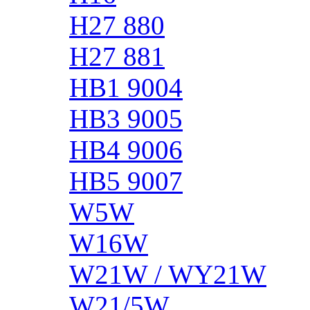
H27 880
H27 881
HB1 9004
HB3 9005
HB4 9006
HB5 9007
W5W
W16W
W21W / WY21W
W21/5W