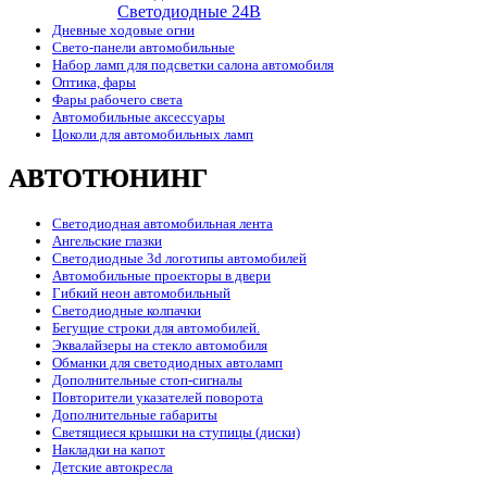
Cветодиодные 24B
Дневные ходовые огни
Свето-панели автомобильные
Набор ламп для подсветки салона автомобиля
Оптика, фары
Фары рабочего света
Автомобильные аксессуары
Цоколи для автомобильных ламп
АВТОТЮНИНГ
Светодиодная автомобильная лента
Ангельские глазки
Светодиодные 3d логотипы автомобилей
Автомобильные проекторы в двери
Гибкий неон автомобильный
Светодиодные колпачки
Бегущие строки для автомобилей.
Эквалайзеры на стекло автомобиля
Обманки для светодиодных автоламп
Дополнительные стоп-сигналы
Повторители указателей поворота
Дополнительные габариты
Светящиеся крышки на ступицы (диски)
Накладки на капот
Детские автокресла