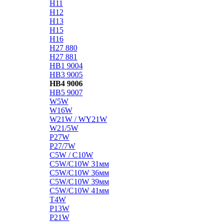
H11
H12
H13
H15
H16
H27 880
H27 881
HB1 9004
HB3 9005
HB4 9006
HB5 9007
W5W
W16W
W21W / WY21W
W21/5W
P27W
P27/7W
C5W / C10W
C5W/C10W 31мм
C5W/C10W 36мм
C5W/C10W 39мм
C5W/C10W 41мм
T4W
P13W
P21W