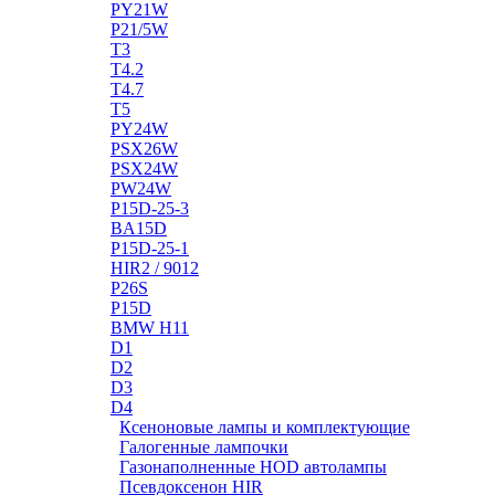
PY21W
P21/5W
T3
T4.2
T4.7
T5
PY24W
PSX26W
PSX24W
PW24W
P15D-25-3
BA15D
P15D-25-1
HIR2 / 9012
P26S
P15D
BMW H11
D1
D2
D3
D4
Ксеноновые лампы и комплектующие
Галогенные лампочки
Газонаполненные HOD автолампы
Псевдоксенон HIR