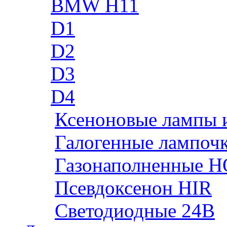
BMW H11
D1
D2
D3
D4
Ксеноновые лампы 
Галогенные лампоч
Газонаполненные H
Псевдоксенон HIR
Cветодиодные 24B