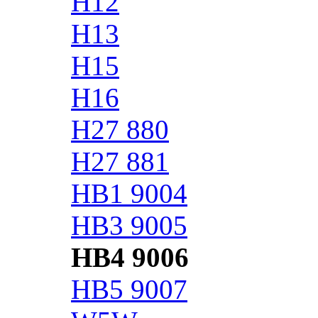
H12
H13
H15
H16
H27 880
H27 881
HB1 9004
HB3 9005
HB4 9006
HB5 9007