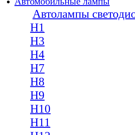
Автомобильные лампы
Автолампы светоди
H1
H3
H4
H7
H8
H9
H10
H11