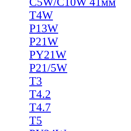
C5W/C10W 41мм
T4W
P13W
P21W
PY21W
P21/5W
T3
T4.2
T4.7
T5