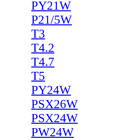
PY21W
P21/5W
T3
T4.2
T4.7
T5
PY24W
PSX26W
PSX24W
PW24W