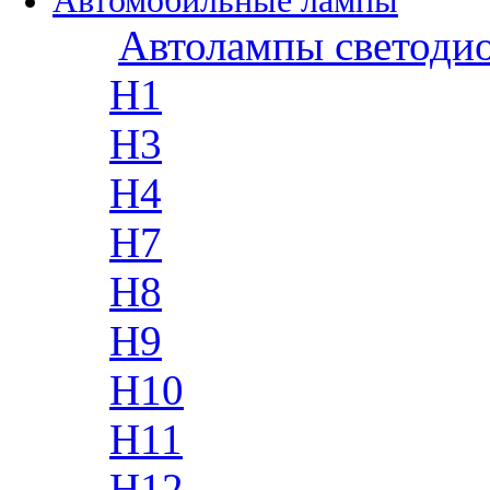
Автомобильные лампы
Автолампы светоди
H1
H3
H4
H7
H8
H9
H10
H11
H12