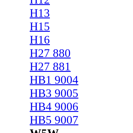
H13
H15
H16
H27 880
H27 881
HB1 9004
HB3 9005
HB4 9006
HB5 9007