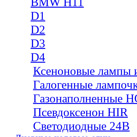
BMW H11
D1
D2
D3
D4
Ксеноновые лампы 
Галогенные лампоч
Газонаполненные H
Псевдоксенон HIR
Cветодиодные 24B