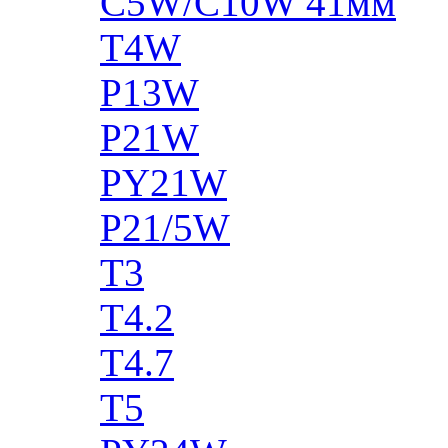
C5W/C10W 41мм
T4W
P13W
P21W
PY21W
P21/5W
T3
T4.2
T4.7
T5