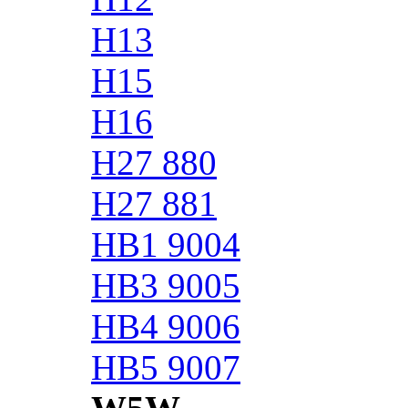
H13
H15
H16
H27 880
H27 881
HB1 9004
HB3 9005
HB4 9006
HB5 9007