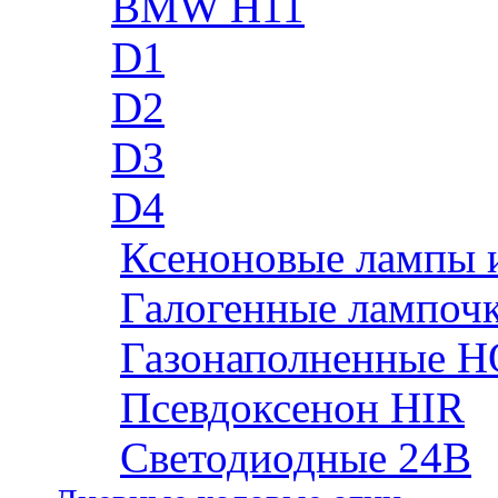
BMW H11
D1
D2
D3
D4
Ксеноновые лампы 
Галогенные лампоч
Газонаполненные H
Псевдоксенон HIR
Cветодиодные 24B