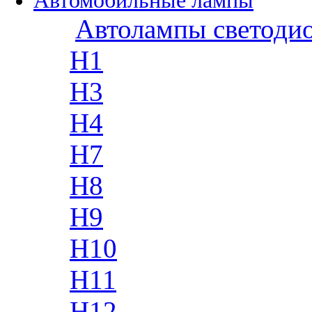
Автомобильные лампы
Автолампы светоди
H1
H3
H4
H7
H8
H9
H10
H11
H12