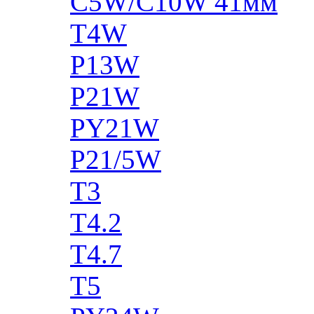
C5W/C10W 41мм
T4W
P13W
P21W
PY21W
P21/5W
T3
T4.2
T4.7
T5