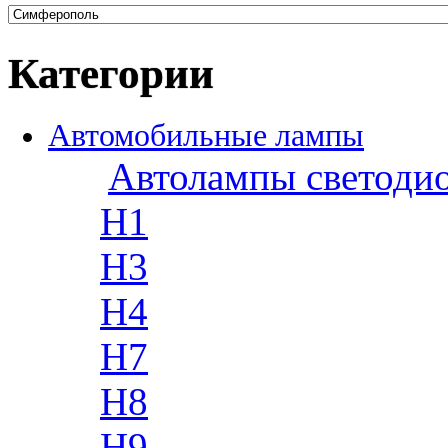
Категории
Автомобильные лампы
Автолампы светоди
H1
H3
H4
H7
H8
H9