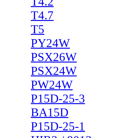
T4.2
T4.7
T5
PY24W
PSX26W
PSX24W
PW24W
P15D-25-3
BA15D
P15D-25-1