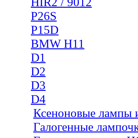
HIR2 / 9012
P26S
P15D
BMW H11
D1
D2
D3
D4
Ксеноновые лампы 
Галогенные лампоч