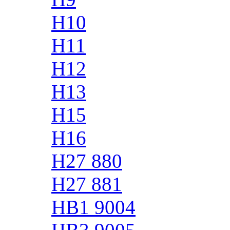
H10
H11
H12
H13
H15
H16
H27 880
H27 881
HB1 9004