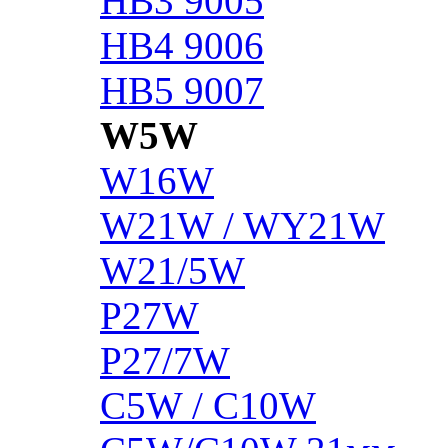
HB3 9005
HB4 9006
HB5 9007
W5W
W16W
W21W / WY21W
W21/5W
P27W
P27/7W
C5W / C10W