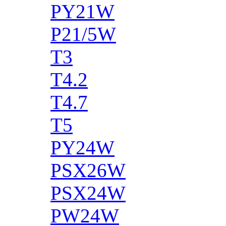
PY21W
P21/5W
T3
T4.2
T4.7
T5
PY24W
PSX26W
PSX24W
PW24W