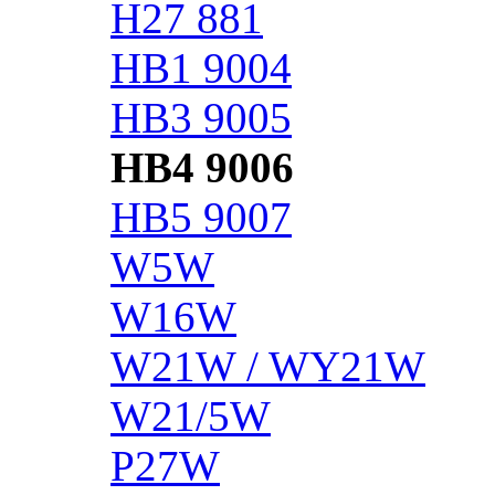
H27 881
HB1 9004
HB3 9005
HB4 9006
HB5 9007
W5W
W16W
W21W / WY21W
W21/5W
P27W