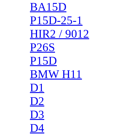
BA15D
P15D-25-1
HIR2 / 9012
P26S
P15D
BMW H11
D1
D2
D3
D4