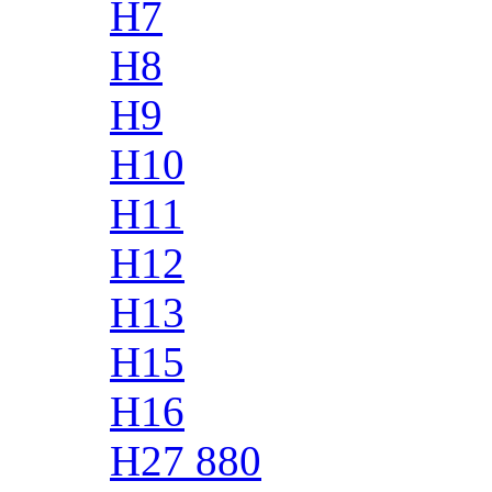
H7
H8
H9
H10
H11
H12
H13
H15
H16
H27 880