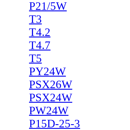
P21/5W
T3
T4.2
T4.7
T5
PY24W
PSX26W
PSX24W
PW24W
P15D-25-3