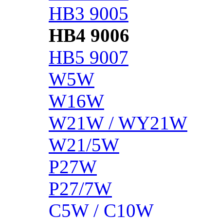
HB3 9005
HB4 9006
HB5 9007
W5W
W16W
W21W / WY21W
W21/5W
P27W
P27/7W
C5W / C10W