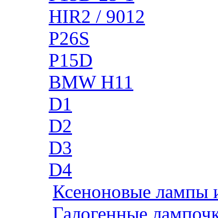
HIR2 / 9012
P26S
P15D
BMW H11
D1
D2
D3
D4
Ксеноновые лампы 
Галогенные лампоч