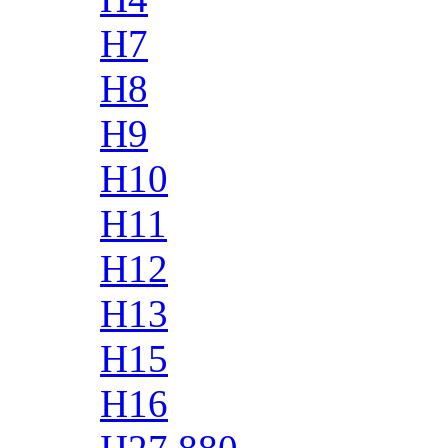
H7
H8
H9
H10
H11
H12
H13
H15
H16