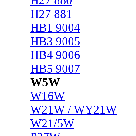
H27 880
H27 881
HB1 9004
HB3 9005
HB4 9006
HB5 9007
W5W
W16W
W21W / WY21W
W21/5W