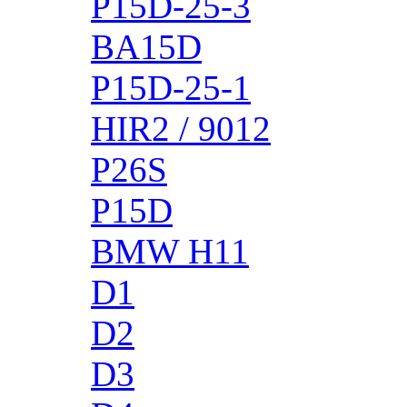
P15D-25-3
BA15D
P15D-25-1
HIR2 / 9012
P26S
P15D
BMW H11
D1
D2
D3