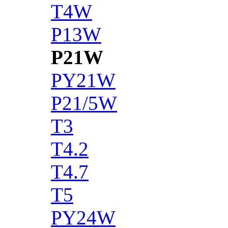
T4W
P13W
P21W
PY21W
P21/5W
T3
T4.2
T4.7
T5
PY24W