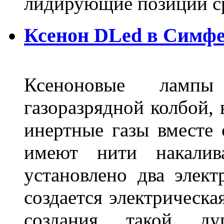
лидирующие позиции 
Ксенон DLed в Симф
Ксеноновые ламп
газоразрядной колбой, 
инертные газы вместе
имеют нити накалив
установлено два элек
создается электрическа
создания такой ду