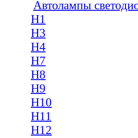
Автолампы светоди
H1
H3
H4
H7
H8
H9
H10
H11
H12