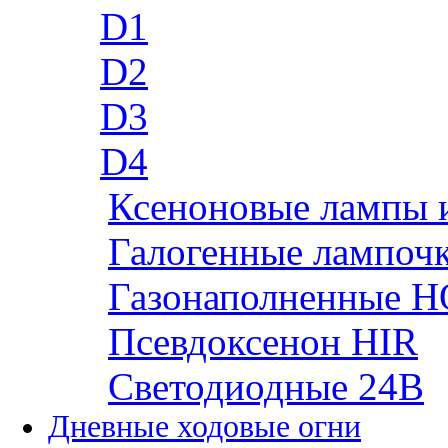
D1
D2
D3
D4
Ксеноновые лампы 
Галогенные лампоч
Газонаполненные H
Псевдоксенон HIR
Cветодиодные 24B
Дневные ходовые огни