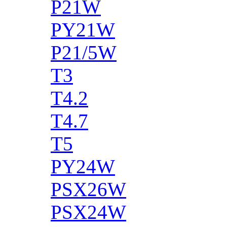
P21W
PY21W
P21/5W
T3
T4.2
T4.7
T5
PY24W
PSX26W
PSX24W