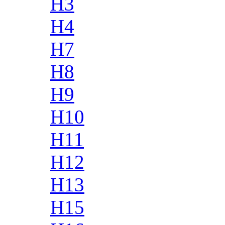
H3
H4
H7
H8
H9
H10
H11
H12
H13
H15