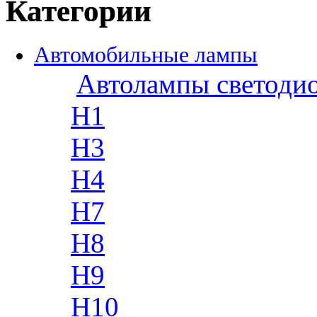
Категории
Автомобильные лампы
Автолампы светоди
H1
H3
H4
H7
H8
H9
H10