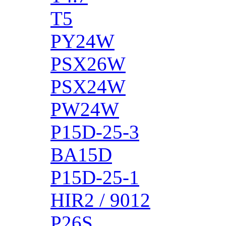
T5
PY24W
PSX26W
PSX24W
PW24W
P15D-25-3
BA15D
P15D-25-1
HIR2 / 9012
P26S