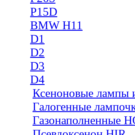
P15D
BMW H11
D1
D2
D3
D4
Ксеноновые лампы 
Галогенные лампоч
Газонаполненные H
Псевдоксенон HIR