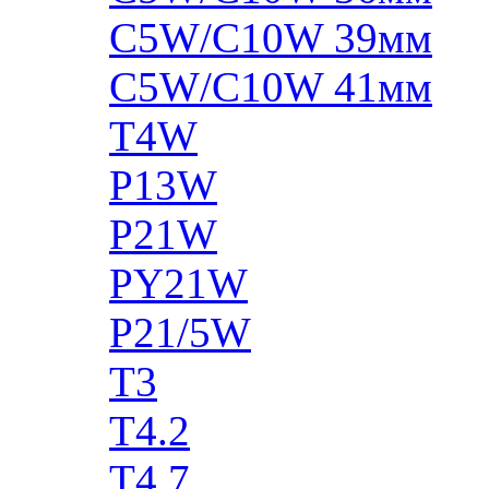
C5W/C10W 39мм
C5W/C10W 41мм
T4W
P13W
P21W
PY21W
P21/5W
T3
T4.2
T4.7