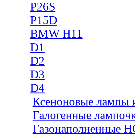
P26S
P15D
BMW H11
D1
D2
D3
D4
Ксеноновые лампы 
Галогенные лампоч
Газонаполненные H