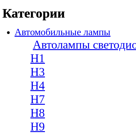
Категории
Автомобильные лампы
Автолампы светоди
H1
H3
H4
H7
H8
H9