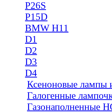
P26S
P15D
BMW H11
D1
D2
D3
D4
Ксеноновые лампы 
Галогенные лампоч
Газонаполненные H