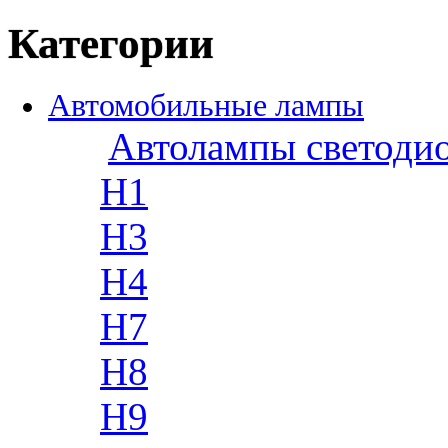
Категории
Автомобильные лампы
Автолампы светоди
H1
H3
H4
H7
H8
H9