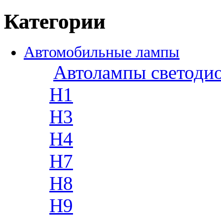
Категории
Автомобильные лампы
Автолампы светоди
H1
H3
H4
H7
H8
H9