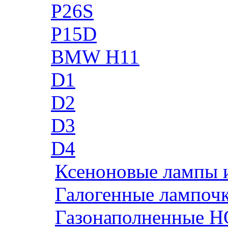
P26S
P15D
BMW H11
D1
D2
D3
D4
Ксеноновые лампы 
Галогенные лампоч
Газонаполненные H