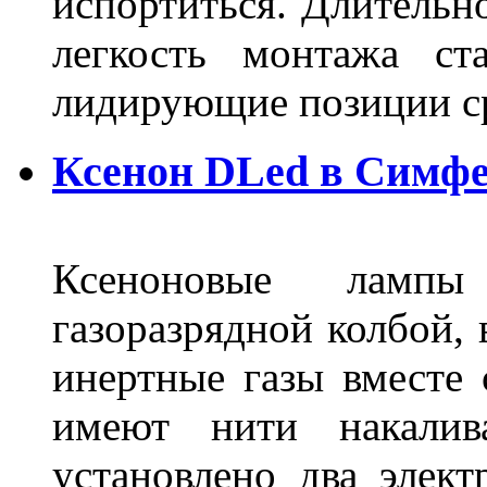
испортиться. Длительн
легкость монтажа ст
лидирующие позиции 
Ксенон DLed в Симф
Ксеноновые ламп
газоразрядной колбой, 
инертные газы вместе
имеют нити накалив
установлено два элек