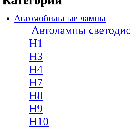
Категории
Автомобильные лампы
Автолампы светоди
H1
H3
H4
H7
H8
H9
H10