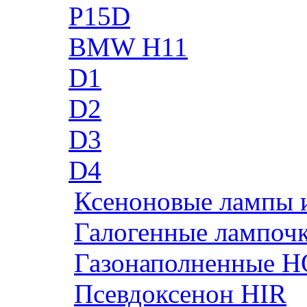
P15D
BMW H11
D1
D2
D3
D4
Ксеноновые лампы 
Галогенные лампоч
Газонаполненные H
Псевдоксенон HIR