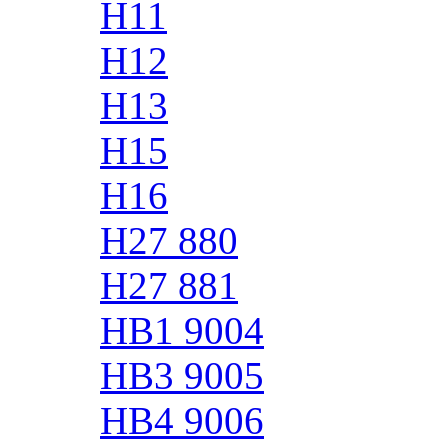
H11
H12
H13
H15
H16
H27 880
H27 881
HB1 9004
HB3 9005
HB4 9006