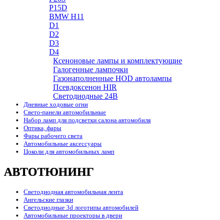
P15D
BMW H11
D1
D2
D3
D4
Ксеноновые лампы и комплектующие
Галогенные лампочки
Газонаполненные HOD автолампы
Псевдоксенон HIR
Cветодиодные 24B
Дневные ходовые огни
Свето-панели автомобильные
Набор ламп для подсветки салона автомобиля
Оптика, фары
Фары рабочего света
Автомобильные аксессуары
Цоколи для автомобильных ламп
АВТОТЮНИНГ
Светодиодная автомобильная лента
Ангельские глазки
Светодиодные 3d логотипы автомобилей
Автомобильные проекторы в двери