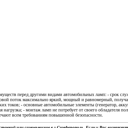
уществ перед другими видами автомобильных ламп: - срок служ
етовой поток максимально яркий, мощный и равномерный, получ
ких токов; - основные автомобильные элементы (генератор, акк
ная нагрузка; - монтаж ламп не потребует от своего обладателя 
вечают всем требованиям повышенной безопасности.
тавкой или самовывозом в г.Симферополь. Если у Вас возникнут