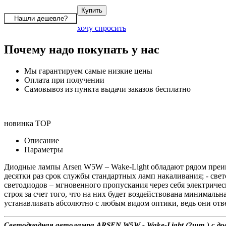
хочу спросить
Почему надо покупать у нас
Мы гарантируем самые низкие цены
Оплата при получении
Самовывоз из пункта выдачи заказов бесплатно
новинка
TOP
Описание
Параметры
Диодные лампы Arsen W5W – Wake-Light обладают рядом преим
десятки раз срок службы стандартных ламп накаливания; - св
светодиодов – мгновенного пропускания через себя электричес
строя за счет того, что на них будет воздействована минималь
устанавливать абсолютно с любым видом оптики, ведь они от
Светодиодная автолампа ARSEN W5W - Wake-Light (2шт.) с дос