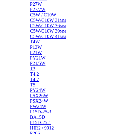
P27W
P27/7W
C5W / C10W
C5W/C10W 31мм
C5W/C10W 36мм
C5W/C10W 39мм
C5W/C10W 41мм
T4W
P13W
P21W
PY21W
P21/5W
T3
T4.2
T4.7
T5
PY24W
PSX26W
PSX24W
PW24W
P15D-25-3
BA15D
P15D-25-1
HIR2 / 9012
P26S