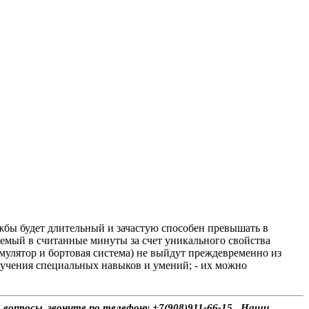
бы будет длительный и зачастую способен превышать в
аемый в считанные минуты за счет уникального свойства
умулятор и бортовая система) не выйдут преждевременно из
получения специальных навыков и умений; - их можно
 вопросы, звоните по телефону +7(908)911-66-15 . Наши