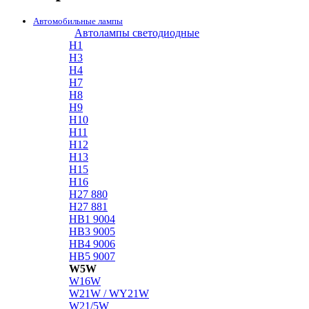
Автомобильные лампы
Автолампы светодиодные
H1
H3
H4
H7
H8
H9
H10
H11
H12
H13
H15
H16
H27 880
H27 881
HB1 9004
HB3 9005
HB4 9006
HB5 9007
W5W
W16W
W21W / WY21W
W21/5W