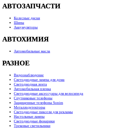
АВТОЗАПЧАСТИ
Колесные диски
Шины
Аккумуляторы
АВТОХИМИЯ
Автомобильные масла
РАЗНОЕ
Видеонаблюдение
Светодиодные лампы для дома
Светодиодная лента
Автомобильная пленка
Светодиодные аксессуары для велосипеда
Спутниковые телефоны
Защищенные телефоны Sonim
Металлодетекторы
Светодиодные пиксели для рекламы
Настольные лампы
Светодиодные фонарики
Трековые светильники