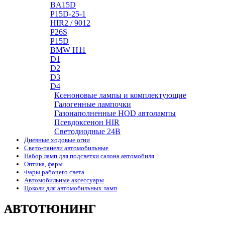
BA15D
P15D-25-1
HIR2 / 9012
P26S
P15D
BMW H11
D1
D2
D3
D4
Ксеноновые лампы и комплектующие
Галогенные лампочки
Газонаполненные HOD автолампы
Псевдоксенон HIR
Cветодиодные 24B
Дневные ходовые огни
Свето-панели автомобильные
Набор ламп для подсветки салона автомобиля
Оптика, фары
Фары рабочего света
Автомобильные аксессуары
Цоколи для автомобильных ламп
АВТОТЮНИНГ