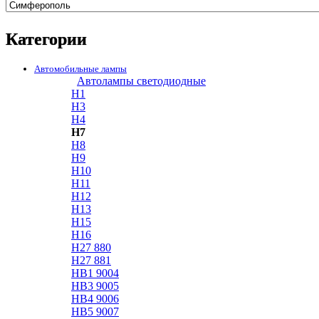
Категории
Автомобильные лампы
Автолампы светодиодные
H1
H3
H4
H7
H8
H9
H10
H11
H12
H13
H15
H16
H27 880
H27 881
HB1 9004
HB3 9005
HB4 9006
HB5 9007