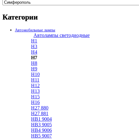
Категории
Автомобильные лампы
Автолампы светодиодные
H1
H3
H4
H7
H8
H9
H10
H11
H12
H13
H15
H16
H27 880
H27 881
HB1 9004
HB3 9005
HB4 9006
HB5 9007