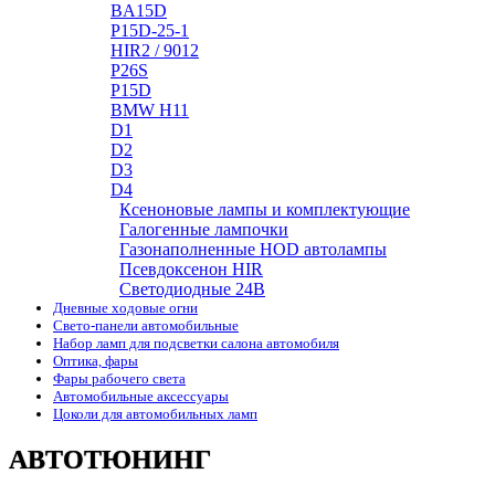
BA15D
P15D-25-1
HIR2 / 9012
P26S
P15D
BMW H11
D1
D2
D3
D4
Ксеноновые лампы и комплектующие
Галогенные лампочки
Газонаполненные HOD автолампы
Псевдоксенон HIR
Cветодиодные 24B
Дневные ходовые огни
Свето-панели автомобильные
Набор ламп для подсветки салона автомобиля
Оптика, фары
Фары рабочего света
Автомобильные аксессуары
Цоколи для автомобильных ламп
АВТОТЮНИНГ