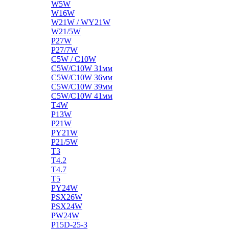
W5W
W16W
W21W / WY21W
W21/5W
P27W
P27/7W
C5W / C10W
C5W/C10W 31мм
C5W/C10W 36мм
C5W/C10W 39мм
C5W/C10W 41мм
T4W
P13W
P21W
PY21W
P21/5W
T3
T4.2
T4.7
T5
PY24W
PSX26W
PSX24W
PW24W
P15D-25-3