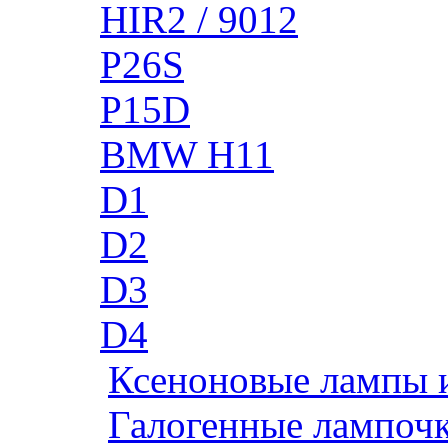
HIR2 / 9012
P26S
P15D
BMW H11
D1
D2
D3
D4
Ксеноновые лампы 
Галогенные лампоч