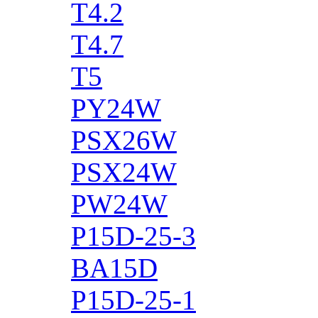
T4.2
T4.7
T5
PY24W
PSX26W
PSX24W
PW24W
P15D-25-3
BA15D
P15D-25-1