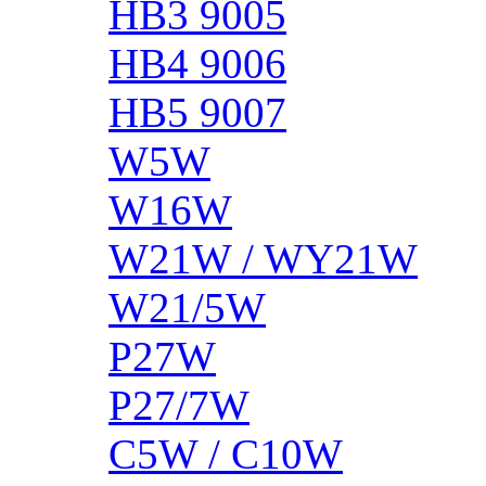
HB3 9005
HB4 9006
HB5 9007
W5W
W16W
W21W / WY21W
W21/5W
P27W
P27/7W
C5W / C10W