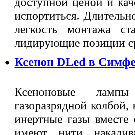
доступной ценой и кач
испортиться. Длительн
легкость монтажа ст
лидирующие позиции 
Ксенон DLed в Симф
Ксеноновые ламп
газоразрядной колбой, 
инертные газы вместе
имеют нити накалив