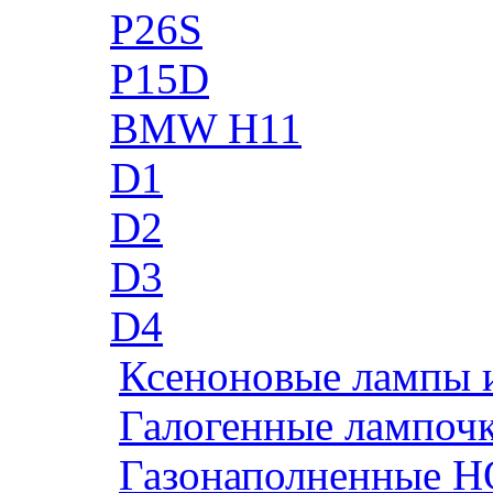
P26S
P15D
BMW H11
D1
D2
D3
D4
Ксеноновые лампы 
Галогенные лампоч
Газонаполненные H