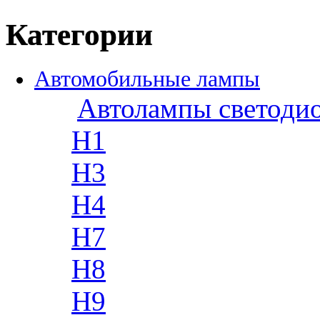
Категории
Автомобильные лампы
Автолампы светоди
H1
H3
H4
H7
H8
H9