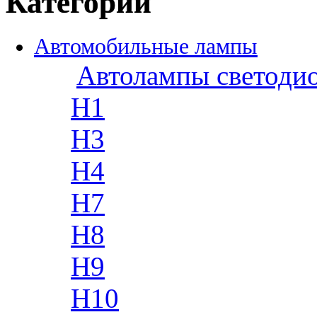
Категории
Автомобильные лампы
Автолампы светоди
H1
H3
H4
H7
H8
H9
H10