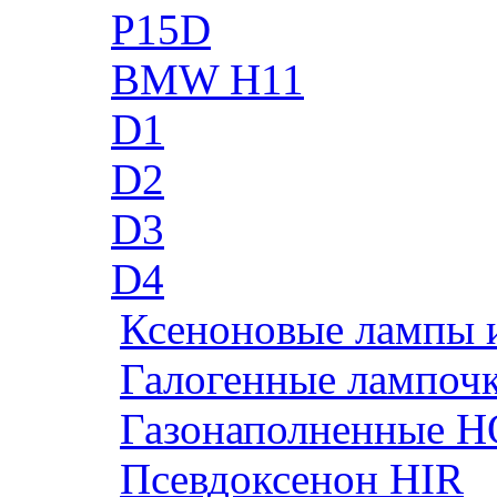
P15D
BMW H11
D1
D2
D3
D4
Ксеноновые лампы 
Галогенные лампоч
Газонаполненные H
Псевдоксенон HIR