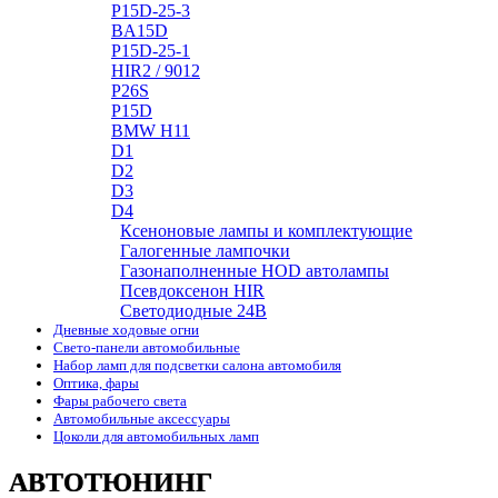
P15D-25-3
BA15D
P15D-25-1
HIR2 / 9012
P26S
P15D
BMW H11
D1
D2
D3
D4
Ксеноновые лампы и комплектующие
Галогенные лампочки
Газонаполненные HOD автолампы
Псевдоксенон HIR
Cветодиодные 24B
Дневные ходовые огни
Свето-панели автомобильные
Набор ламп для подсветки салона автомобиля
Оптика, фары
Фары рабочего света
Автомобильные аксессуары
Цоколи для автомобильных ламп
АВТОТЮНИНГ