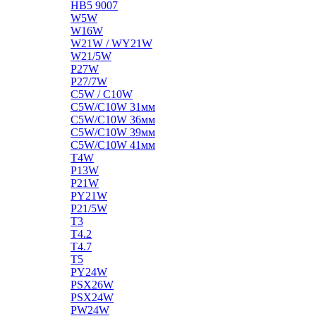
HB5 9007
W5W
W16W
W21W / WY21W
W21/5W
P27W
P27/7W
C5W / C10W
C5W/C10W 31мм
C5W/C10W 36мм
C5W/C10W 39мм
C5W/C10W 41мм
T4W
P13W
P21W
PY21W
P21/5W
T3
T4.2
T4.7
T5
PY24W
PSX26W
PSX24W
PW24W