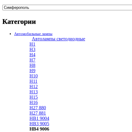
Категории
Автомобильные лампы
Автолампы светодиодные
H1
H3
H4
H7
H8
H9
H10
H11
H12
H13
H15
H16
H27 880
H27 881
HB1 9004
HB3 9005
HB4 9006