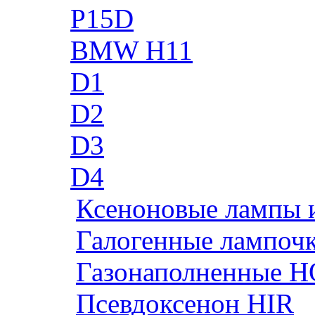
P15D
BMW H11
D1
D2
D3
D4
Ксеноновые лампы 
Галогенные лампоч
Газонаполненные H
Псевдоксенон HIR