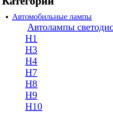
Категории
Автомобильные лампы
Автолампы светоди
H1
H3
H4
H7
H8
H9
H10