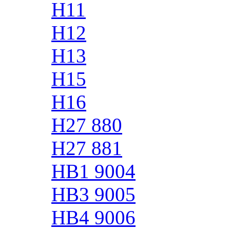
H11
H12
H13
H15
H16
H27 880
H27 881
HB1 9004
HB3 9005
HB4 9006