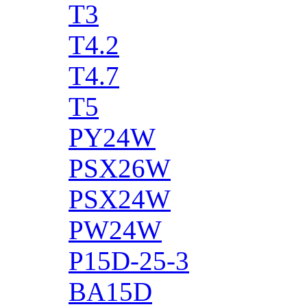
T3
T4.2
T4.7
T5
PY24W
PSX26W
PSX24W
PW24W
P15D-25-3
BA15D