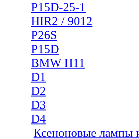
P15D-25-1
HIR2 / 9012
P26S
P15D
BMW H11
D1
D2
D3
D4
Ксеноновые лампы 