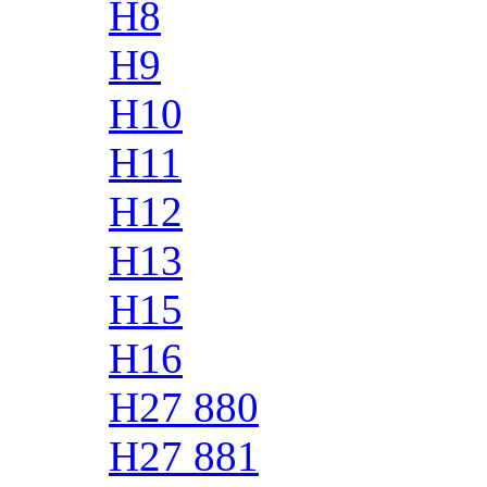
H8
H9
H10
H11
H12
H13
H15
H16
H27 880
H27 881