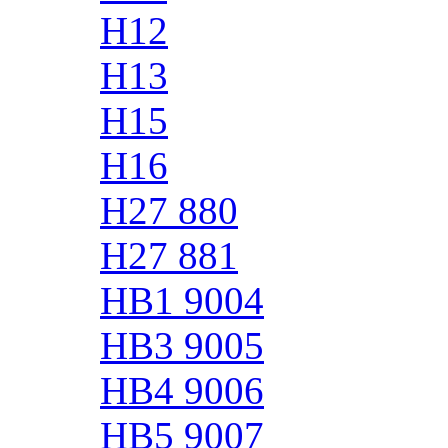
H12
H13
H15
H16
H27 880
H27 881
HB1 9004
HB3 9005
HB4 9006
HB5 9007