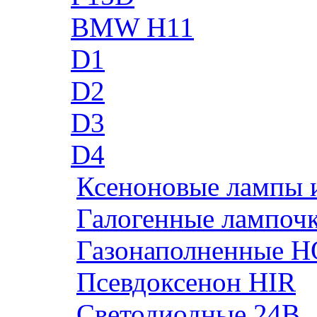
BMW H11
D1
D2
D3
D4
Ксеноновые лампы 
Галогенные лампоч
Газонаполненные H
Псевдоксенон HIR
Cветодиодные 24B