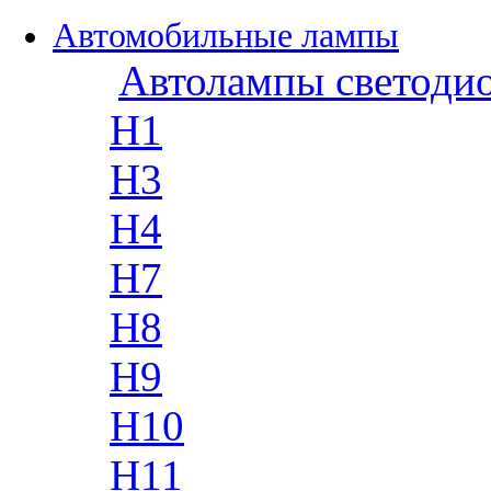
Автомобильные лампы
Автолампы светоди
H1
H3
H4
H7
H8
H9
H10
H11