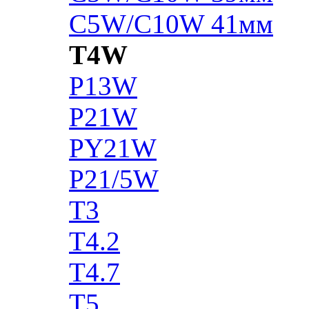
C5W/C10W 41мм
T4W
P13W
P21W
PY21W
P21/5W
T3
T4.2
T4.7
T5