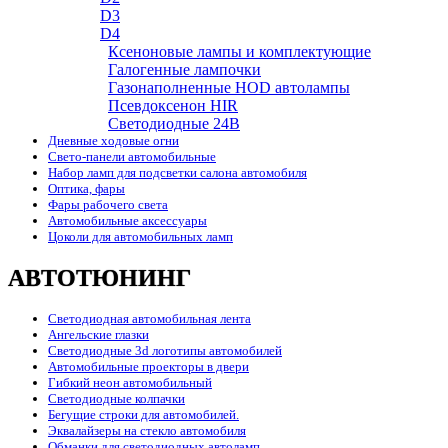
D3
D4
Ксеноновые лампы и комплектующие
Галогенные лампочки
Газонаполненные HOD автолампы
Псевдоксенон HIR
Cветодиодные 24B
Дневные ходовые огни
Свето-панели автомобильные
Набор ламп для подсветки салона автомобиля
Оптика, фары
Фары рабочего света
Автомобильные аксессуары
Цоколи для автомобильных ламп
АВТОТЮНИНГ
Светодиодная автомобильная лента
Ангельские глазки
Светодиодные 3d логотипы автомобилей
Автомобильные проекторы в двери
Гибкий неон автомобильный
Светодиодные колпачки
Бегущие строки для автомобилей.
Эквалайзеры на стекло автомобиля
Обманки для светодиодных автоламп