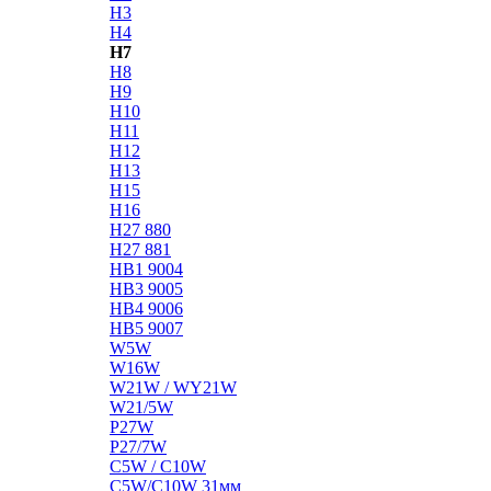
H3
H4
H7
H8
H9
H10
H11
H12
H13
H15
H16
H27 880
H27 881
HB1 9004
HB3 9005
HB4 9006
HB5 9007
W5W
W16W
W21W / WY21W
W21/5W
P27W
P27/7W
C5W / C10W
C5W/C10W 31мм