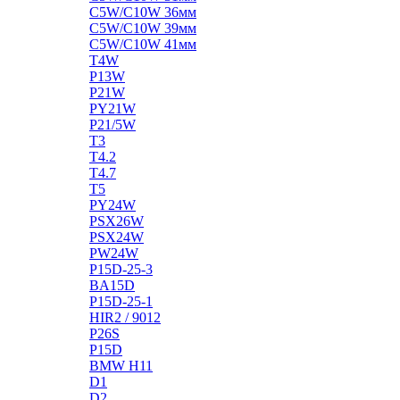
C5W/C10W 36мм
C5W/C10W 39мм
C5W/C10W 41мм
T4W
P13W
P21W
PY21W
P21/5W
T3
T4.2
T4.7
T5
PY24W
PSX26W
PSX24W
PW24W
P15D-25-3
BA15D
P15D-25-1
HIR2 / 9012
P26S
P15D
BMW H11
D1
D2