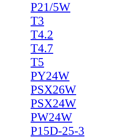
P21/5W
T3
T4.2
T4.7
T5
PY24W
PSX26W
PSX24W
PW24W
P15D-25-3