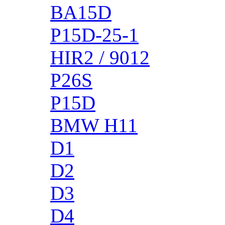
BA15D
P15D-25-1
HIR2 / 9012
P26S
P15D
BMW H11
D1
D2
D3
D4