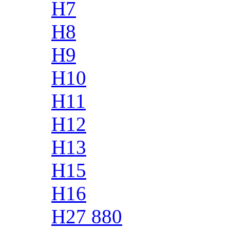
H7
H8
H9
H10
H11
H12
H13
H15
H16
H27 880