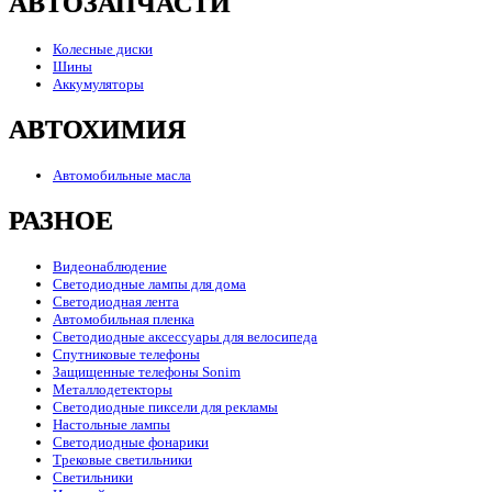
АВТОЗАПЧАСТИ
Колесные диски
Шины
Аккумуляторы
АВТОХИМИЯ
Автомобильные масла
РАЗНОЕ
Видеонаблюдение
Светодиодные лампы для дома
Светодиодная лента
Автомобильная пленка
Светодиодные аксессуары для велосипеда
Спутниковые телефоны
Защищенные телефоны Sonim
Металлодетекторы
Светодиодные пиксели для рекламы
Настольные лампы
Светодиодные фонарики
Трековые светильники
Светильники