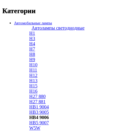
Категории
Автомобильные лампы
Автолампы светодиодные
H1
H3
H4
H7
H8
H9
H10
H11
H12
H13
H15
H16
H27 880
H27 881
HB1 9004
HB3 9005
HB4 9006
HB5 9007
W5W