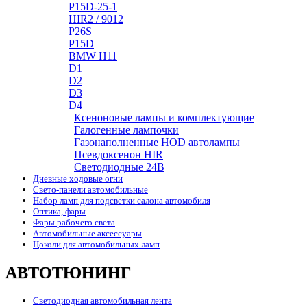
P15D-25-1
HIR2 / 9012
P26S
P15D
BMW H11
D1
D2
D3
D4
Ксеноновые лампы и комплектующие
Галогенные лампочки
Газонаполненные HOD автолампы
Псевдоксенон HIR
Cветодиодные 24B
Дневные ходовые огни
Свето-панели автомобильные
Набор ламп для подсветки салона автомобиля
Оптика, фары
Фары рабочего света
Автомобильные аксессуары
Цоколи для автомобильных ламп
АВТОТЮНИНГ
Светодиодная автомобильная лента