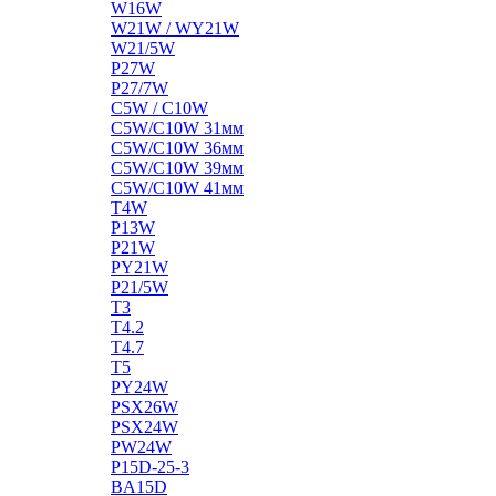
W16W
W21W / WY21W
W21/5W
P27W
P27/7W
C5W / C10W
C5W/C10W 31мм
C5W/C10W 36мм
C5W/C10W 39мм
C5W/C10W 41мм
T4W
P13W
P21W
PY21W
P21/5W
T3
T4.2
T4.7
T5
PY24W
PSX26W
PSX24W
PW24W
P15D-25-3
BA15D