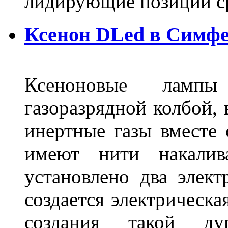
лидирующие позиции 
Ксенон DLed в Симф
Ксеноновые ламп
газоразрядной колбой, 
инертные газы вместе
имеют нити накалив
установлено два элек
создается электрическа
создания такой ду