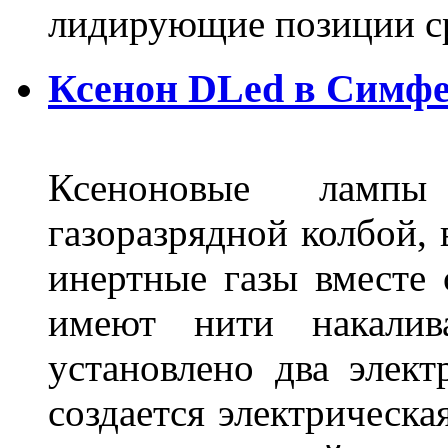
лидирующие позиции 
Ксенон DLed в Симф
Ксеноновые ламп
газоразрядной колбой, 
инертные газы вместе
имеют нити накалив
установлено два элек
создается электрическа