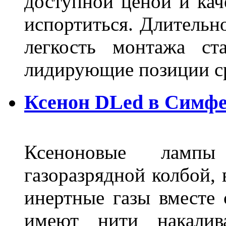
доступной ценой и кач
испортиться. Длительн
легкость монтажа ст
лидирующие позиции 
Ксенон DLed в Симф
Ксеноновые ламп
газоразрядной колбой, 
инертные газы вместе
имеют нити накалив