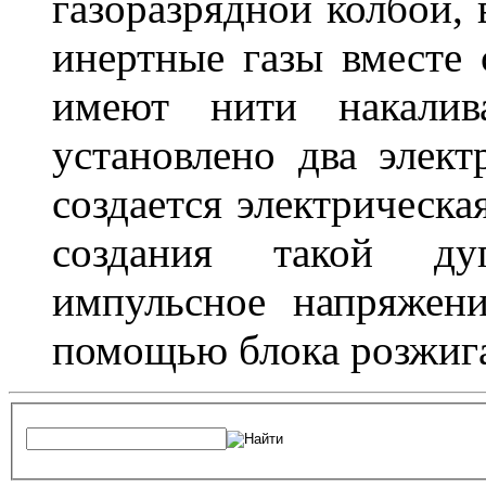
газоразрядной колбой, 
инертные газы вместе
имеют нити накалив
установлено два элек
создается электрическа
создания такой ду
импульсное напряжени
помощью блока розжига